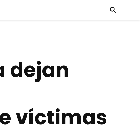
Open
Search
a dejan
de víctimas