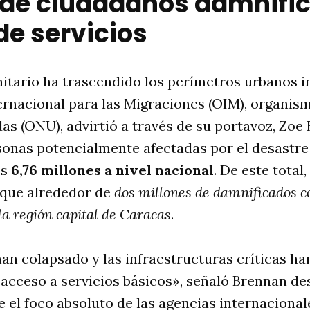
 de ciudadanos damnifi
de servicios
itario ha trascendido los perímetros urbanos 
ernacional para las Migraciones (OIM), organis
as (ONU), advirtió a través de su portavoz, Zoe 
rsonas potencialmente afectadas por el desastre
os
6,76 millones a nivel nacional
. De este total
que alrededor de
dos millones de damnificados 
a región capital de Caracas
.
han colapsado y las infraestructuras críticas ha
l acceso a servicios básicos», señaló Brennan de
 el foco absoluto de las agencias internacional