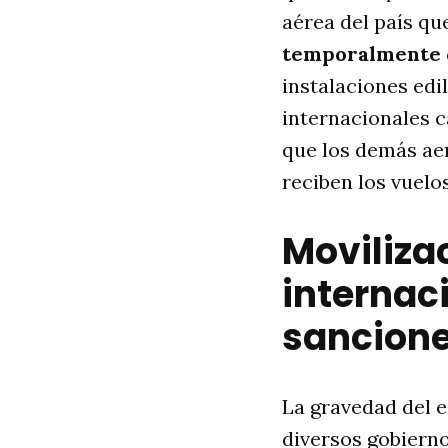
aérea del país qu
temporalmente d
instalaciones edi
internacionales 
que los demás aer
reciben los vuelo
Moviliza
internaci
sancion
La gravedad del 
diversos gobierno