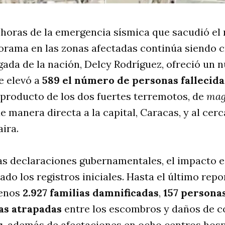
horas de la emergencia sísmica que sacudió el 
orama en las zonas afectadas continúa siendo c
ada de la nación, Delcy Rodríguez, ofreció un 
se elevó a
589 el número de personas fallecida
producto de los dos fuertes terremotos, de
magn
 manera directa a la capital, Caracas, y al cer
aira
.
as declaraciones gubernamentales, el impacto e
ado los registros iniciales
. Hasta el último repo
menos
2.927 familias damnificadas
,
157 persona
as atrapadas
entre los escombros y daños de c
s
, además de afectaciones en ocho centros hospi