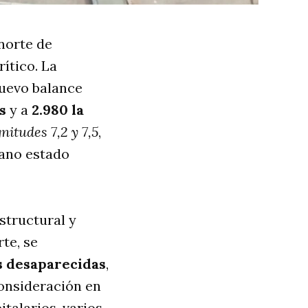
norte de
rítico
. La
nuevo balance
s
y a
2.980 la
itudes 7,2 y 7,5
,
cano estado
structural y
rte, se
s desaparecidas
,
onsideración en
talarios, varios