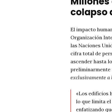
Millones
colapso 
El impacto human
Organización Int
las Naciones Unid
cifra total de pe
ascender hasta l
preliminarmente 
exclusivamente a l
«Los edificios 
lo que limita e
enfatizando que