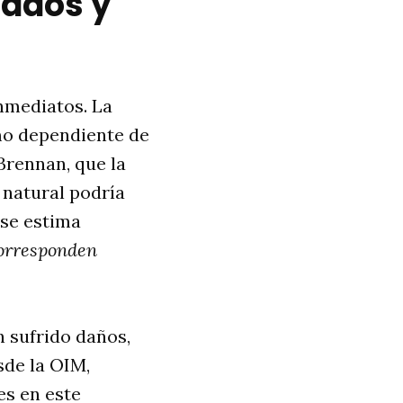
cados y
inmediatos
. La
mo dependiente de
Brennan, que la
 natural podría
, se estima
corresponden
n sufrido daños,
sde la OIM,
es en este