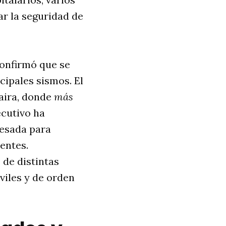
ar la seguridad de
confirmó que se
ncipales sismos
. El
uaira, donde
más
ecutivo ha
pesada para
ientes
.
 de distintas
viles y de orden