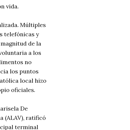
on vida
.
alizada
. Múltiples
s telefónicas y
a magnitud de la
oluntaria a los
alimentos no
cia los puntos
católica local hizo
pio oficiales
.
Marisela De
 (ALAV), ratificó
incipal terminal