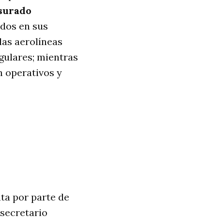
surado
idos en sus
 las aerolíneas
gulares; mientras
n operativos y
ta por parte de
 secretario