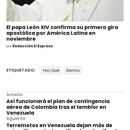
El papa León XIV confirma su primera gira
apostólica por América Latina en
noviembre
por
Redacción El Expreso
ETIQUETADO:
Hoy Qué
Sismos
Navegación
Anterior
Así funcionará el plan de contingencia
de
aérea de Colombia tras el temblor en
entradas
Venezuela
Siguiente
Terremotos en Venezuela dejan más de