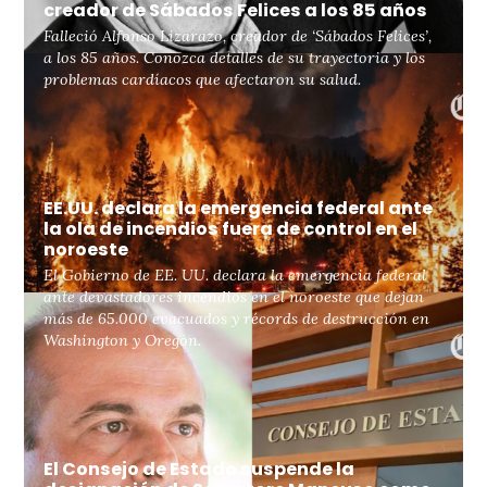
creador de Sábados Felices a los 85 años
Falleció Alfonso Lizarazo, creador de ‘Sábados Felices’,
a los 85 años. Conozca detalles de su trayectoria y los
problemas cardíacos que afectaron su salud.
EE.UU. declara la emergencia federal ante
la ola de incendios fuera de control en el
noroeste
El Gobierno de EE. UU. declara la emergencia federal
ante devastadores incendios en el noroeste que dejan
más de 65.000 evacuados y récords de destrucción en
Washington y Oregón.
El Consejo de Estado suspende la