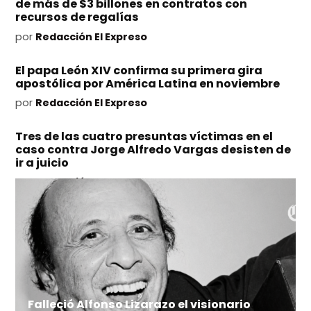
de más de $3 billones en contratos con
recursos de regalías
por
Redacción El Expreso
El papa León XIV confirma su primera gira
apostólica por América Latina en noviembre
por
Redacción El Expreso
Tres de las cuatro presuntas víctimas en el
caso contra Jorge Alfredo Vargas desisten de
ir a juicio
por
Redacción El Expreso
Ataques nocturnos con misiles y drones sobre
la región de Kiev dejan 17 personas sin vida y
decenas de heridos
por
Redacción El Expreso
Falleció Alfonso Lizarazo el visionario