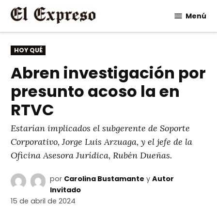
Saltar
Menú
al
contenido
PUBLICADO
HOY QUÉ
EN
Abren investigación por
presunto acoso la en
RTVC
Estarían implicados el subgerente de Soporte
Corporativo, Jorge Luis Arzuaga, y el jefe de la
Oficina Asesora Jurídica, Rubén Dueñas.
por
Carolina Bustamante
y
Autor
Invitado
15 de abril de 2024