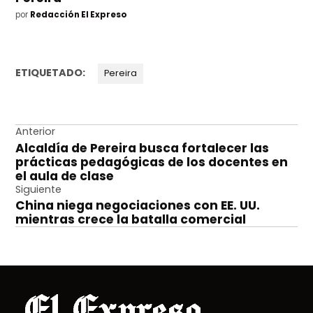
por
Redacción El Expreso
ETIQUETADO:
Pereira
Navegación
Anterior
Alcaldía de Pereira busca fortalecer las
de
prácticas pedagógicas de los docentes en
entradas
el aula de clase
Siguiente
China niega negociaciones con EE. UU.
mientras crece la batalla comercial