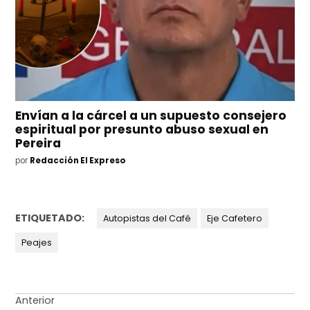
Envían a la cárcel a un supuesto consejero
espiritual por presunto abuso sexual en
Pereira
por
Redacción El Expreso
ETIQUETADO:
Autopistas del Café
Eje Cafetero
Peajes
Navegación
Anterior