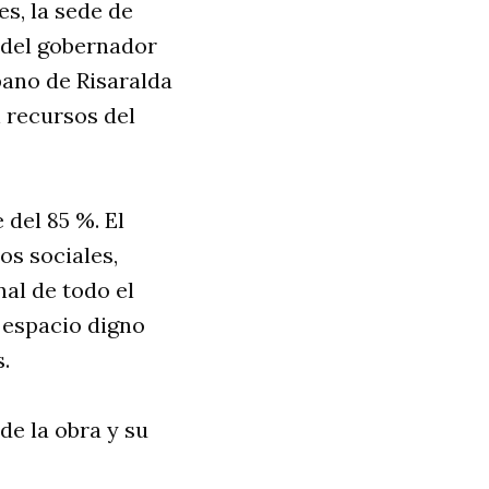
s, la sede de
n del gobernador
bano de Risaralda
 recursos del
 del 85 %. El
os sociales,
al de todo el
n espacio digno
.
de la obra y su