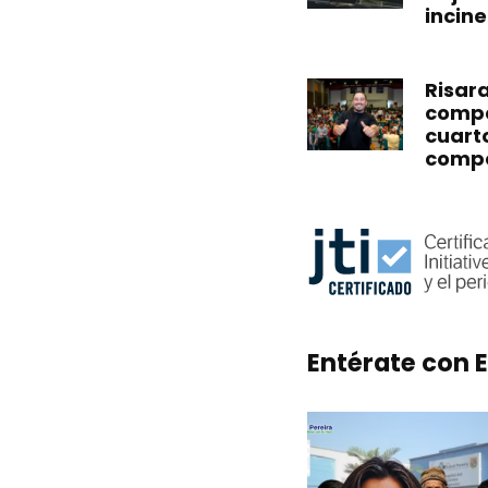
incin
Risar
compet
cuart
compe
Entérate con E