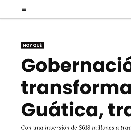
Saltar
Menú
al
contenido
PUBLICADO
HOY QUÉ
EN
Gobernació
transforma
Guática, t
Con una inversión de $618 millones a tra