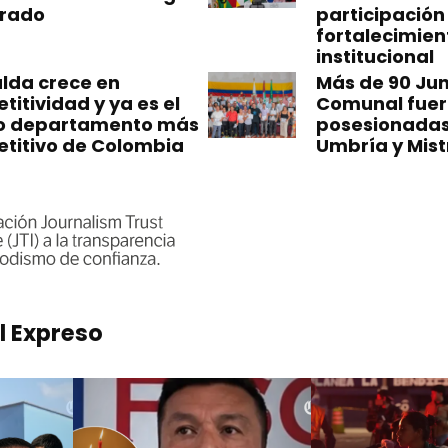
erado
participación
fortalecimien
institucional
alda crece en
Más de 90 Jun
itividad y ya es el
Comunal fue
o departamento más
posesionadas
titivo de Colombia
Umbría y Mist
l Expreso