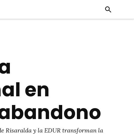
Open
Search
da
al en
e abandono
 de Risaralda y la EDUR transforman la