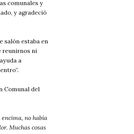
tas comunales y
sado, y agradeció
te salón estaba en
 reunirnos ni
 ayuda a
entro”.
ón Comunal del
a encima, no había
ador. Muchas cosas