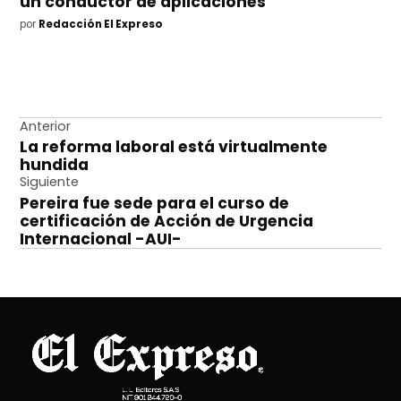
un conductor de aplicaciones
por
Redacción El Expreso
Navegación
Anterior
La reforma laboral está virtualmente
de
hundida
entradas
Siguiente
Pereira fue sede para el curso de
certificación de Acción de Urgencia
Internacional -AUI-