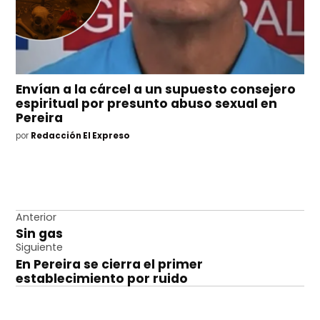
Envían a la cárcel a un supuesto consejero
espiritual por presunto abuso sexual en
Pereira
por
Redacción El Expreso
Navegación
Anterior
Sin gas
de
Siguiente
entradas
En Pereira se cierra el primer
establecimiento por ruido