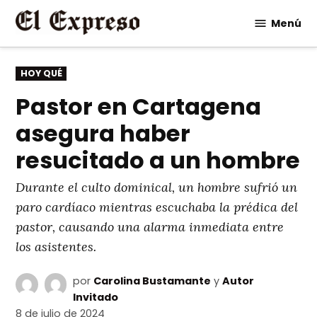
Saltar
Menú
al
contenido
PUBLICADO
HOY QUÉ
EN
Pastor en Cartagena
asegura haber
resucitado a un hombre
Durante el culto dominical, un hombre sufrió un
paro cardíaco mientras escuchaba la prédica del
pastor, causando una alarma inmediata entre
los asistentes.
por
Carolina Bustamante
y
Autor
Invitado
8 de julio de 2024