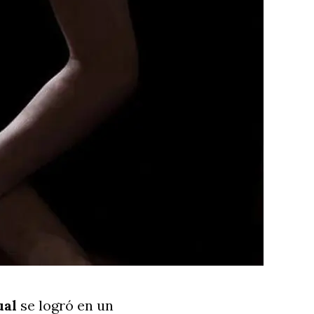
ual
se logró en un