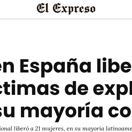
n España libe
ctimas de exp
 su mayoría c
ional liberó a 21 mujeres, en su mayoría latinoam