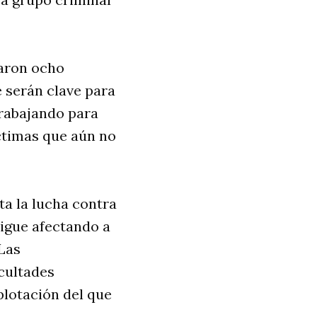
taron ocho
 serán clave para
trabajando para
ctimas que aún no
ta la lucha contra
sigue afectando a
Las
icultades
plotación del que