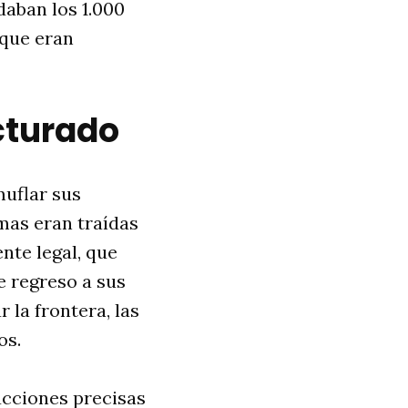
daban los 1.000
 que eran
cturado
muflar sus
imas eran traídas
nte legal, que
e regreso a sus
 la frontera, las
os.
ucciones precisas