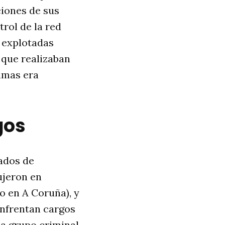
ciones de sus
trol de la red
n explotadas
 que realizaban
timas era
gos
ados de
ujeron en
o en A Coruña), y
enfrentan cargos
 a grupo criminal