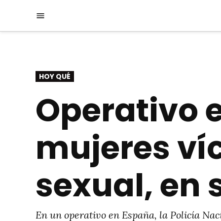
Saltar
Menú
al
contenido
PUBLICADO
HOY QUÉ
EN
Operativo e
mujeres ví
sexual, en
En un operativo en España, la Policía Nac