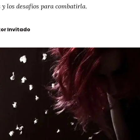
 y los desafíos para combatirla.
or Invitado