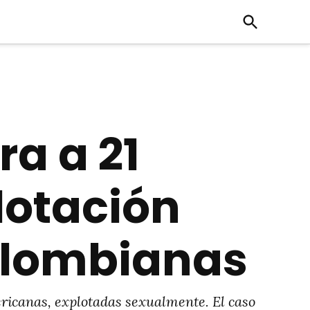
Open
Search
ra a 21
lotación
olombianas
ericanas, explotadas sexualmente. El caso