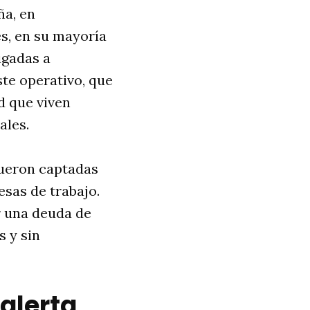
ña, en
es, en su mayoría
igadas a
ste operativo, que
d que viven
ales.
fueron captadas
esas de trabajo.
r una deuda de
s y sin
 alerta