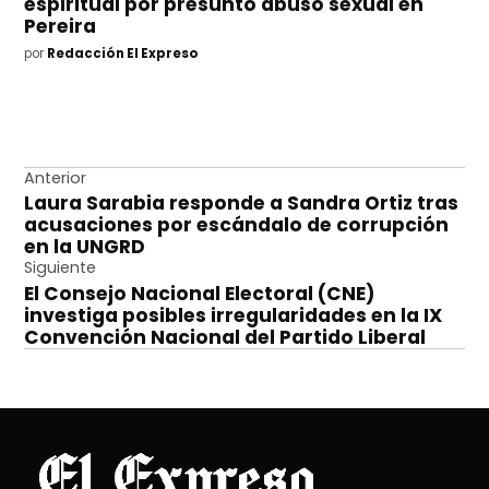
espiritual por presunto abuso sexual en
Pereira
por
Redacción El Expreso
Navegación
Anterior
Laura Sarabia responde a Sandra Ortiz tras
de
acusaciones por escándalo de corrupción
entradas
en la UNGRD
Siguiente
El Consejo Nacional Electoral (CNE)
investiga posibles irregularidades en la IX
Convención Nacional del Partido Liberal