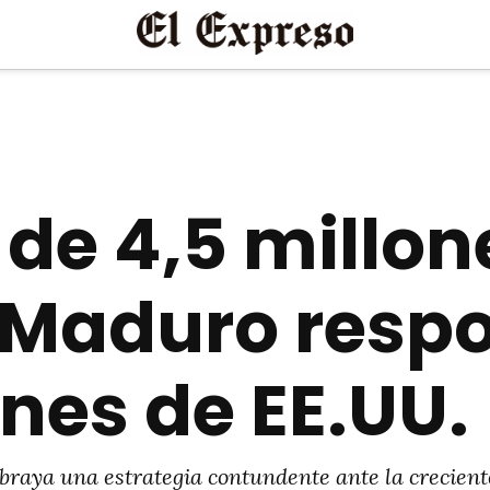
de 4,5 millon
: Maduro resp
nes de EE.UU.
braya una estrategia contundente ante la crecient