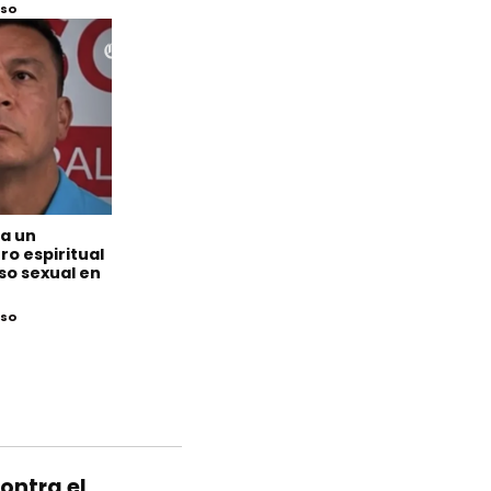
eso
 a un
o espiritual
so sexual en
eso
ontra el