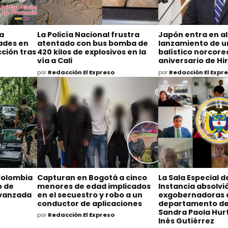
na
La Policía Nacional frustra
Japón entra en al
dades en
atentado con bus bomba de
lanzamiento de un
ción tras
420 kilos de explosivos en la
balístico norcore
vía a Cali
aniversario de H
por
Redacción El Expreso
por
Redacción El Expr
Colombia
Capturan en Bogotá a cinco
La Sala Especial 
o de
menores de edad implicados
Instancia absolvió
avanzada
en el secuestro y robo a un
exgobernadoras 
conductor de aplicaciones
departamento de
Sandra Paola Hurt
por
Redacción El Expreso
Inés Gutiérrez