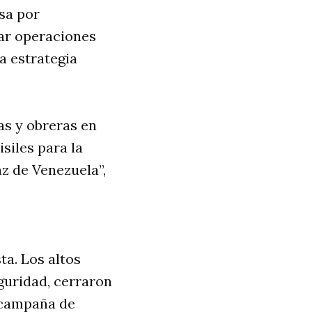
sa por
ar operaciones
a estrategia
as y obreras en
siles para la
az de Venezuela”,
ta. Los altos
guridad, cerraron
 campaña de