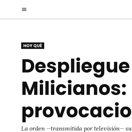
Saltar
Menú
al
contenido
PUBLICADO
HOY QUÉ
EN
Despliegue 
Milicianos
provocacio
La orden —transmitida por televisión— su