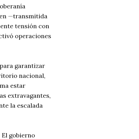
soberanía
den —transmitida
iente tensión con
ctivó operaciones
para garantizar
itorio nacional,
rma estar
as extravagantes,
nte la escalada
 El gobierno