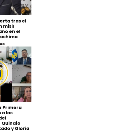
erta tras el
 misil
ano en el
iroshima
eso
de Primera
 a las
del
 Quindío
ado y Gloria