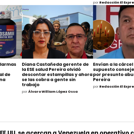
por
Redacción El Expr
alarmas
Diana Castañeda gerente de
Envían a la cárcel
la ESE salud Pereira olvidó
supuesto consejer
al de
descontar estampillas y ahora
por presunto abu
ina
se las cobra a gente sin
Pereira
trabajo
por
Redacción El Expr
por
Álvaro William López Ossa
ión
EE.UU. se acercan a Venezuela en operativo c