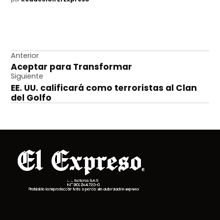
Navegación
Anterior
Aceptar para Transformar
de
Siguiente
entradas
EE. UU. calificará como terroristas al Clan
del Golfo