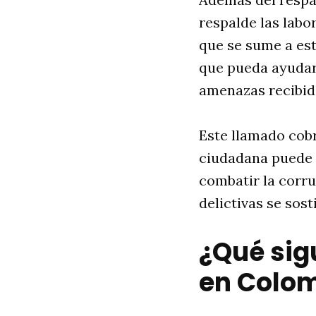
respalde las labo
que se sume a es
que pueda ayudar 
amenazas recibid
Este llamado cob
ciudadana puede m
combatir la corru
delictivas se sost
¿Qué sig
en Colo