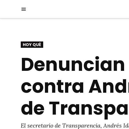
Saltar
Menú
al
contenido
PUBLICADO
HOY QUÉ
EN
Denuncian
contra Andr
de Transpa
El secretario de Transparencia, Andrés Id