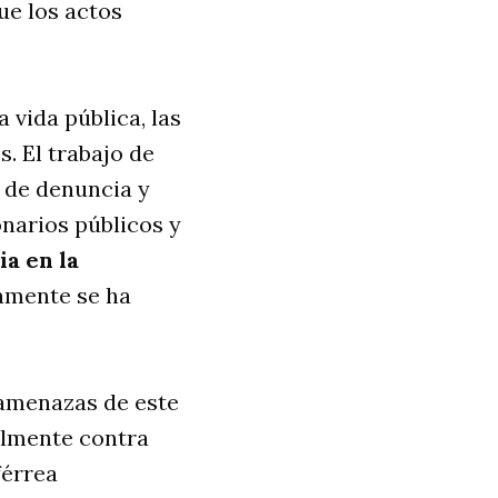
ue los actos
 vida pública, las
. El trabajo de
 de denuncia y
onarios públicos y
a en la
camente se ha
 amenazas de este
talmente contra
férrea