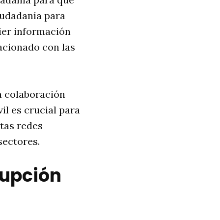
iudadanía para
ier información
acionado con las
a colaboración
il es crucial para
tas redes
sectores.
rupción