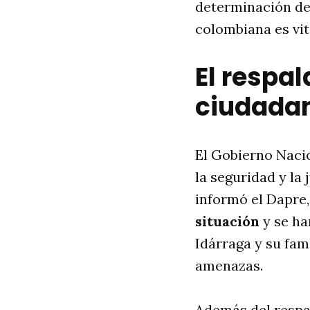
determinación de 
colombiana es vi
El respal
ciudada
El Gobierno Nacio
la seguridad y la 
informó el Dapre,
situación
y se ha
Idárraga y su fami
amenazas.
Además del respa