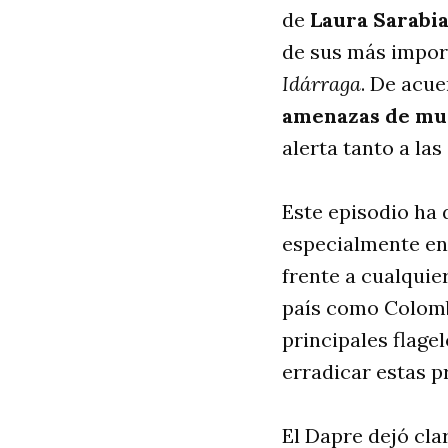
de
Laura Sarabi
de sus más impor
Idárraga
. De acue
amenazas de mu
alerta tanto a la
Este episodio ha 
especialmente en
frente a cualquie
país como Colomb
principales flagel
erradicar estas p
El Dapre dejó cla