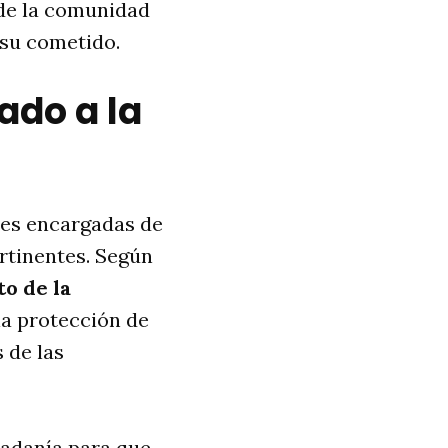
 de la comunidad
 su cometido.
mado a la
nes encargadas de
ertinentes. Según
o de la
a protección de
 de las
dadanía para que