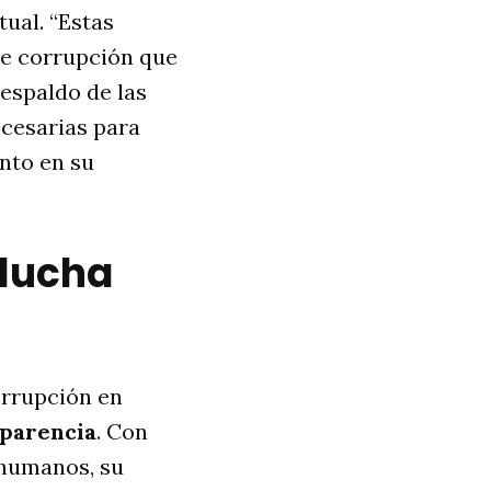
tual. “Estas
de corrupción que
espaldo de las
ecesarias para
ento en su
 lucha
orrupción en
sparencia
. Con
 humanos, su