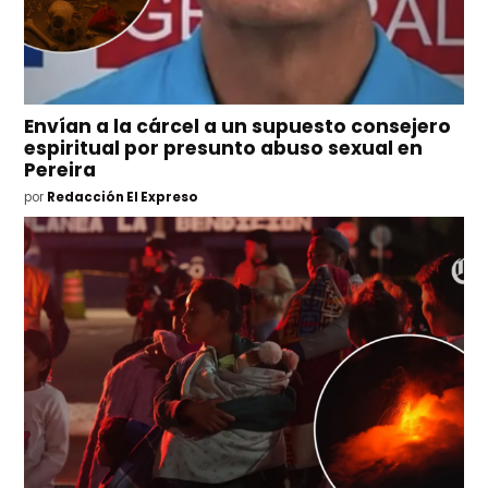
Envían a la cárcel a un supuesto consejero
espiritual por presunto abuso sexual en
Pereira
por
Redacción El Expreso