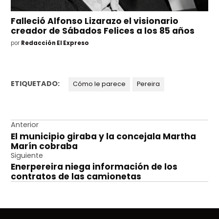
Falleció Alfonso Lizarazo el visionario
creador de Sábados Felices a los 85 años
por
Redacción El Expreso
ETIQUETADO:
Cómo le parece
Pereira
Navegación
Anterior
El municipio giraba y la concejala Martha
de
Marín cobraba
entradas
Siguiente
Enerpereira niega información de los
contratos de las camionetas