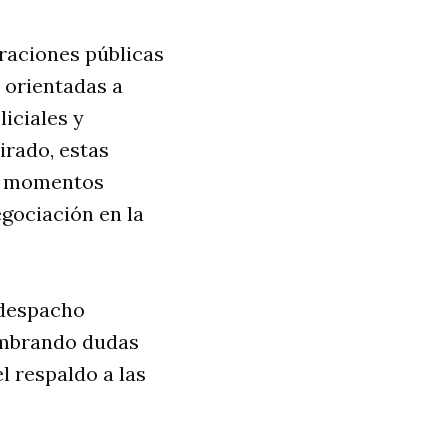
araciones públicas
s orientadas a
liciales y
tirado, estas
en momentos
egociación en la
 despacho
sembrando dudas
el respaldo a las