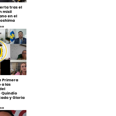
erta tras el
 misil
ano en el
iroshima
eso
de Primera
 a las
del
 Quindío
ado y Gloria
eso