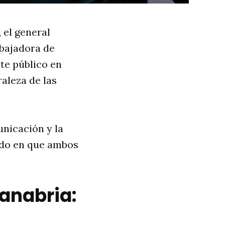
 el general
mbajadora de
te público en
raleza de las
nicación y la
odo en que ambos
Sanabria: