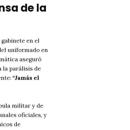
nsa de la
 gabinete en el
del uniformado en
omática aseguró
la parálisis de
ente:
“Jamás el
pula militar y de
nales oficiales, y
nicos de