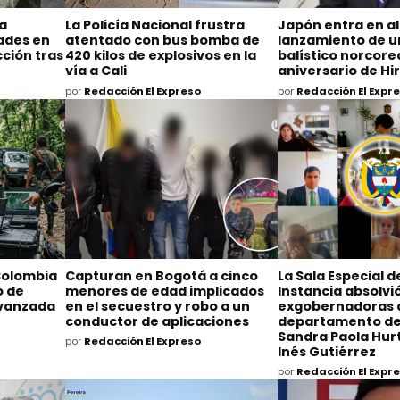
na
La Policía Nacional frustra
Japón entra en al
dades en
atentado con bus bomba de
lanzamiento de un
ción tras
420 kilos de explosivos en la
balístico norcore
vía a Cali
aniversario de H
por
Redacción El Expreso
por
Redacción El Expr
Colombia
Capturan en Bogotá a cinco
La Sala Especial 
o de
menores de edad implicados
Instancia absolvió
avanzada
en el secuestro y robo a un
exgobernadoras 
conductor de aplicaciones
departamento de
Sandra Paola Hurt
por
Redacción El Expreso
Inés Gutiérrez
por
Redacción El Expr