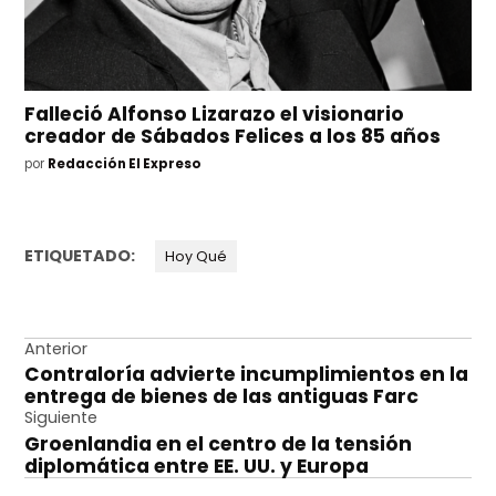
Falleció Alfonso Lizarazo el visionario
creador de Sábados Felices a los 85 años
por
Redacción El Expreso
ETIQUETADO:
Hoy Qué
Navegación
Anterior
Contraloría advierte incumplimientos en la
de
entrega de bienes de las antiguas Farc
entradas
Siguiente
Groenlandia en el centro de la tensión
diplomática entre EE. UU. y Europa