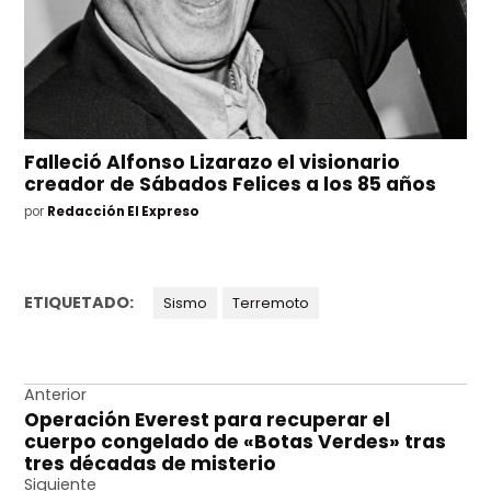
Falleció Alfonso Lizarazo el visionario
creador de Sábados Felices a los 85 años
por
Redacción El Expreso
ETIQUETADO:
Sismo
Terremoto
Navegación
Anterior
Operación Everest para recuperar el
de
cuerpo congelado de «Botas Verdes» tras
entradas
tres décadas de misterio
Siguiente