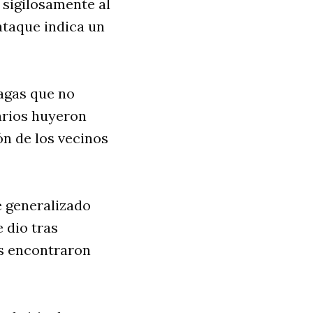
 sigilosamente al
ataque indica un
agas que no
arios huyeron
ón de los vecinos
e generalizado
e dio tras
es encontraron