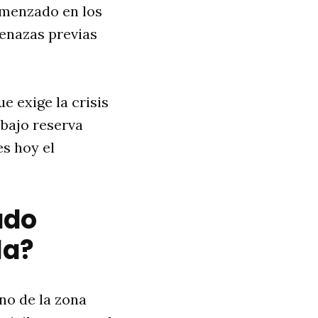
comenzado en los
menazas previas
e exige la crisis
 bajo reserva
es hoy el
ado
la?
eno de la zona