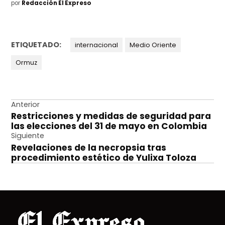
por
Redacción El Expreso
ETIQUETADO:
internacional
Medio Oriente
Ormuz
Navegación
Anterior
Restricciones y medidas de seguridad para
de
las elecciones del 31 de mayo en Colombia
entradas
Siguiente
Revelaciones de la necropsia tras
procedimiento estético de Yulixa Toloza