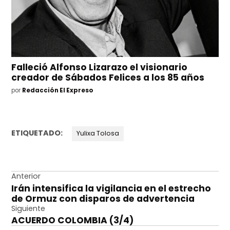
Falleció Alfonso Lizarazo el visionario
creador de Sábados Felices a los 85 años
por
Redacción El Expreso
ETIQUETADO:
Yulixa Tolosa
Navegación
Anterior
Irán intensifica la vigilancia en el estrecho
de
de Ormuz con disparos de advertencia
entradas
Siguiente
ACUERDO COLOMBIA (3/4)