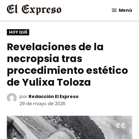
Saltar
Menú
al
contenido
PUBLICADO
HOY QUÉ
EN
Revelaciones de la
necropsia tras
procedimiento estético
de Yulixa Toloza
por
Redacción El Expreso
29 de mayo de 2026