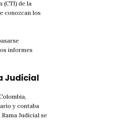
 (CTI) de la
se conozcan los
basarse
los informes
a Judicial
 Colombia,
sario y contaba
 Rama Judicial se