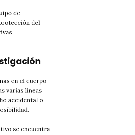
quipo de
protección del
tivas
estigación
rnas en el cuerpo
as varias líneas
cho accidental o
osibilidad.
ativo se encuentra