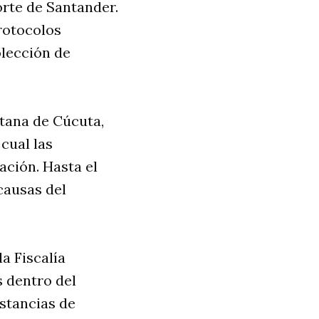
orte de Santander.
rotocolos
olección de
tana de Cúcuta,
 cual las
ación. Hasta el
causas del
a Fiscalía
s dentro del
nstancias de