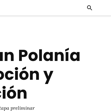
Open
Search
an Polanía
ción y
ción
etapa preliminar