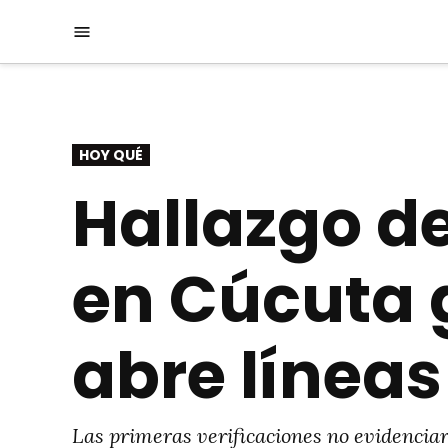
Saltar
Menú
al
contenido
PUBLICADO
HOY QUÉ
EN
Hallazgo de
en Cúcuta 
abre líneas
Las primeras verificaciones no evidenciar