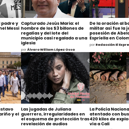
l padre y
Capturado Jesús Maria: el
De la oración al b
nel Messi
hombre de los $3 billones de
militar así fue la
regalías y del lote del
posesión de Abela
municipio casi regalado a una
Espriella en Colo
iglesia
por
Redacción El Expr
por
Álvaro William López Ossa
Gustavo
Las jugadas de Juliana
La Policía Naciona
riño y el
guerrero, irregularidades en
atentado con bu
el esquema de protección tras
420 kilos de explo
revelación de audios
vía a Cali