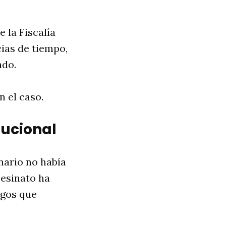
 la Fiscalía
cias de tiempo,
ado.
 el caso.
tucional
nario no había
sesinato ha
sgos que