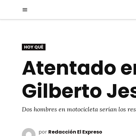
Saltar
Menú
al
contenido
PUBLICADO
HOY QUÉ
EN
Atentado en
Gilberto J
Dos hombres en motocicleta serían los res
por
Redacción El Expreso