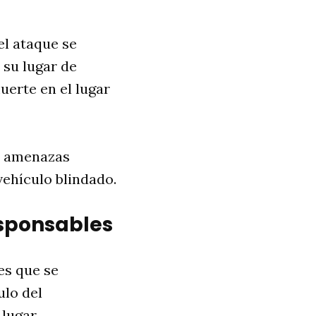
el ataque se
 su lugar de
uerte en el lugar
o amenazas
vehículo blindado.
esponsables
es que se
ulo del
lugar.