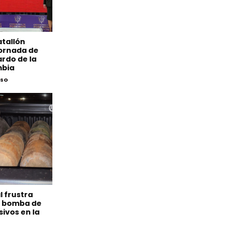
atallón
 jornada de
rdo de la
mbia
eso
l frustra
s bomba de
sivos en la