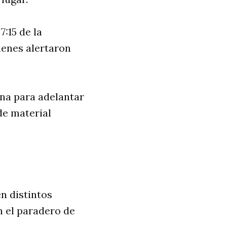
7:15 de la
ienes alertaron
ona para adelantar
de material
n distintos
n el paradero de