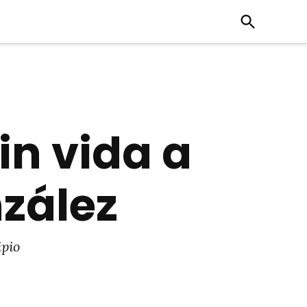
Open
Search
in vida a
nzález
ipio