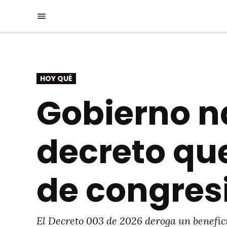
Saltar
Menú
al
contenido
PUBLICADO
HOY QUÉ
EN
Gobierno na
decreto qu
de congres
El Decreto 003 de 2026 deroga un beneficio