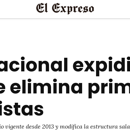
cional expidi
e elimina pri
istas
 vigente desde 2013 y modifica la estructura salar