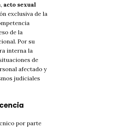
a,
acto sexual
ión exclusiva de la
competencia
eso de la
cional
. Por su
a interna la
situaciones de
ersonal afectado y
smos judiciales
ocencia
cnico por parte