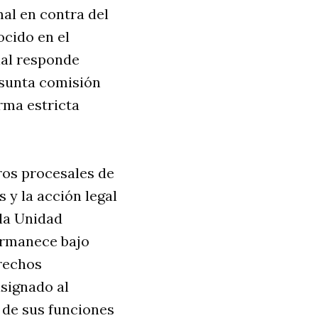
mal en contra del
ocido en el
ial responde
esunta comisión
orma estricta
tros procesales de
s y la acción legal
la Unidad
ermanece bajo
erechos
signado al
o de sus funciones