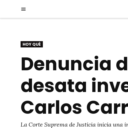
Saltar
Menú
al
contenido
PUBLICADO
HOY QUÉ
EN
Denuncia d
desata inve
Carlos Car
La Corte Suprema de Justicia inicia una i