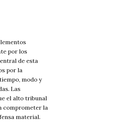
 elementos
te por los
central de esta
os por la
e tiempo, modo y
das
. Las
e el alto tribunal
en comprometer la
fensa material
.