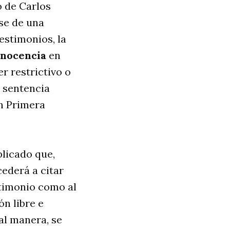
o de Carlos
rse de una
estimonios, la
inocencia
en
r restrictivo o
 sentencia
en Primera
licado que,
ederá a citar
stimonio como al
n libre e
ual manera, se