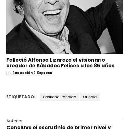
Falleció Alfonso Lizarazo el visionario
creador de Sábados Felices a los 85 años
por
Redacción El Expreso
ETIQUETADO:
Cristiano Ronaldo
Mundial
Navegación
Anterior
Concluye el escrutinio de primer nivel y