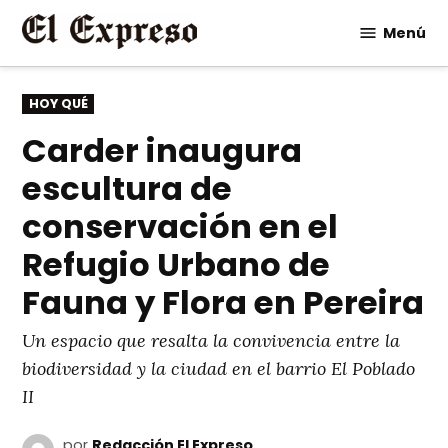
Saltar
Menú
al
contenido
PUBLICADO
HOY QUÉ
EN
Carder inaugura
escultura de
conservación en el
Refugio Urbano de
Fauna y Flora en Pereira
Un espacio que resalta la convivencia entre la
biodiversidad y la ciudad en el barrio El Poblado
II
por
Redacción El Expreso