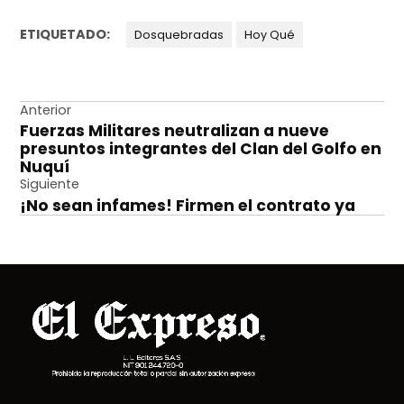
ETIQUETADO:
Dosquebradas
Hoy Qué
Navegación
Anterior
Fuerzas Militares neutralizan a nueve
de
presuntos integrantes del Clan del Golfo en
entradas
Nuquí
Siguiente
¡No sean infames! Firmen el contrato ya