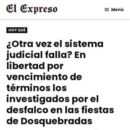
Saltar
Menú
al
contenido
PUBLICADO
HOY QUÉ
EN
¿Otra vez el sistema
judicial falla? En
libertad por
vencimiento de
términos los
investigados por el
desfalco en las fiestas
de Dosquebradas