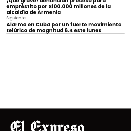
¡Que grave! denuncian proceso para
de
empréstito por $100.000 millones de la
entradas
alcaldía de Armenia
Siguiente
Alarma en Cuba por un fuerte movimiento
telúrico de magnitud 6.4 este lunes