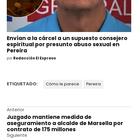
Envían a la cárcel a un supuesto consejero
espiritual por presunto abuso sexual en
Pereira
por
Redacción El Expreso
ETIQUETADO:
Cómo le parece
Pereira
Navegación
Anterior
Juzgado mantiene medida de
de
aseguramiento a alcalde de Marsella por
entradas
contrato de 175 millones
Siguiente