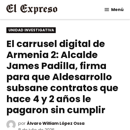
Saltar
Menú
al
contenido
PUBLICADO
UNIDAD INVESTIGATIVA
EN
El carrusel digital de
Armenia 2: Alcalde
James Padilla, firma
para que Aldesarrollo
subsane contratos que
hace 4 y 2 años le
pagaron sin cumplir
por
Álvaro William López Ossa
8 de julio de 2026