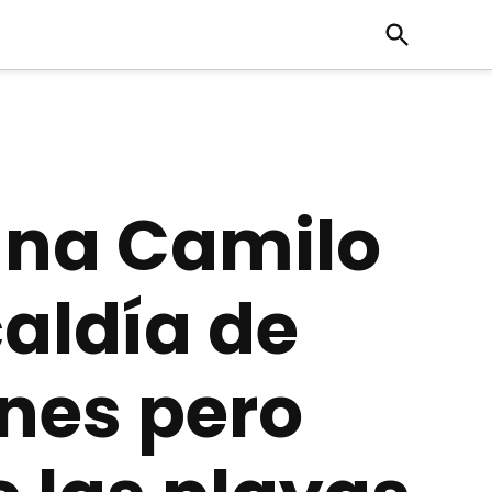
Open
Search
ana Camilo
caldía de
ones pero