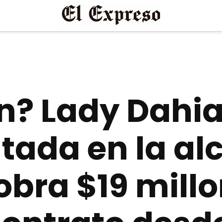
n? Lady Dahi
tada en la al
obra $19 mill