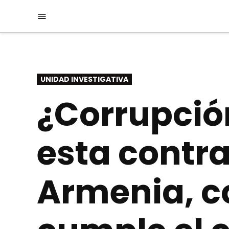
Saltar
Menú
al
contenido
PUBLICADO
UNIDAD INVESTIGATIVA
EN
¿Corrupció
esta contra
Armenia, c