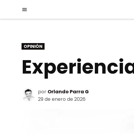
Saltar
Menú
al
contenido
PUBLICADO
OPINIÓN
EN
Experienci
por
Orlando Parra G
29 de enero de 2026