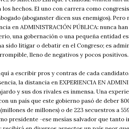
 los hechos. El uno con carrera como congresis
abogado (aboganster dicen sus enemigos). Pero 
encia en ADMINISTRACIÓN PÚBLICA: nunca han 
erio, una gobernación o una pequeña entidad es
 sido litigar o debatir en el Congreso; es admi
rrompible, lleno de negativos y pocos positivo
uí a escribir pros y contras de cada candidato
esencia, la distancia en EXPERIENCIA EN ADMI
jardo y sus dos rivales es inmensa. Una experi
con un país que este gobierno pasó de deber 800
 (millones de millones) o de 223 secuestros a 55
imo presidente -ese mesías salvador que tanto i
: recibirá en diversos aspectos un país peor que