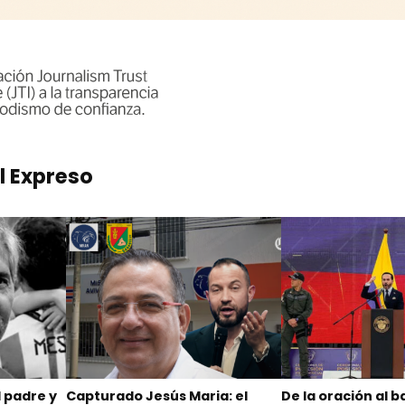
l Expreso
l padre y
Capturado Jesús Maria: el
De la oración al b