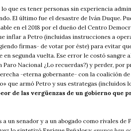
lo que es tener personas sin experiencia admin
ndo. El último fue el desastre de Iván Duque. Pue
ble en el 2018 por el dueño del Centro Democrá
ue inflar a Petro (incluidas instrucciones a oper
iendo firmas- de votar por éste) para evitar qu
 en segunda vuelta. Ese error le costó sangre a
Paro Nacional ¿Lo recuerdas?) y perder, por pr
derecha -eterna gobernante- con la coalición de
» que armó Petro y sus estrategas (incluidos l
peor de las vergüenzas de un gobierno que p
 a un senador y a un abogado como rivales de 
ez lo sintetizó Enrique Peñalosa:
«nunca han ad