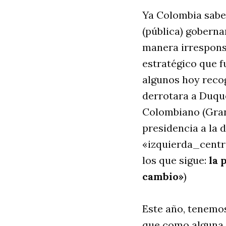
Ya Colombia sabe 
(pública) goberna
manera irresponsa
estratégico que f
algunos hoy recog
derrotara a Duque
Colombiano (Gran 
presidencia a la 
«izquierda_centro
los que sigue:
la 
cambio»
)
Este año, tenemos
que como alguna v