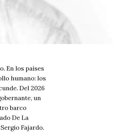
o. En los países
ollo humano: los
cunde. Del 2026
gobernante, un
tro barco
gado De La
 Sergio Fajardo.