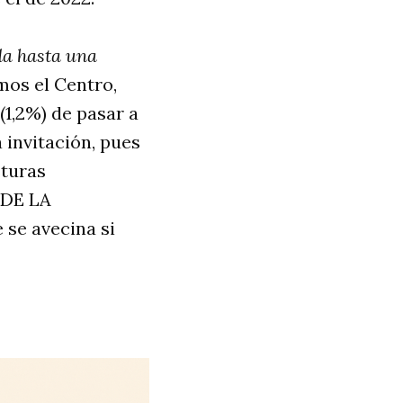
a hasta una
os el Centro,
(1,2%) de pasar a
a invitación, pues
sturas
 DE LA
 se avecina si