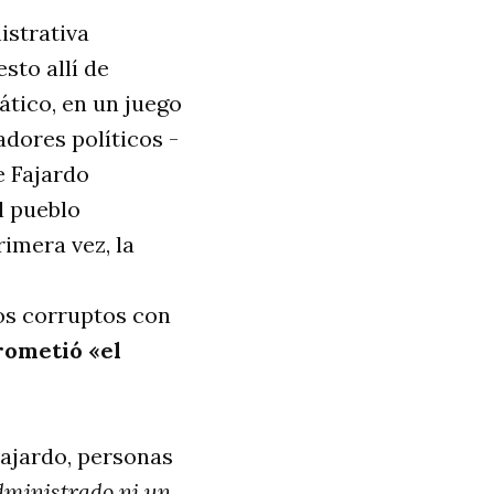
istrativa
sto allí de
tico, en un juego
adores políticos -
e Fajardo
l pueblo
imera vez, la
os corruptos con
rometió «el
Fajardo, personas
ministrado ni un