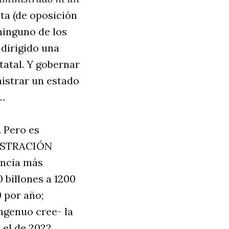
ta (de oposición
ninguno de los
dirigido una
tatal. Y gobernar
nistrar un estado
s…
. Pero es
NISTRACIÓN
encia más
 billones a 1200
9 por año;
ngenuo cree- la
 el de 2022.