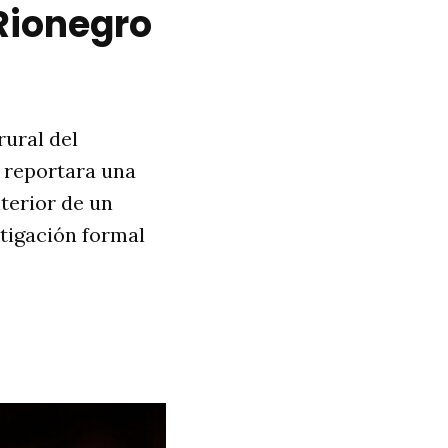
Rionegro
rural del
e reportara una
nterior de un
stigación formal