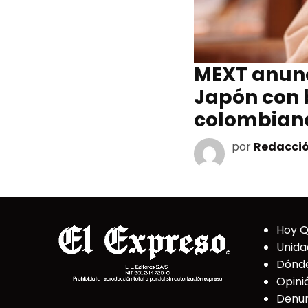
MEXT anunc
Japón con 
colombian
por
Redacció
Hoy 
Unida
Dónd
Opini
Denun