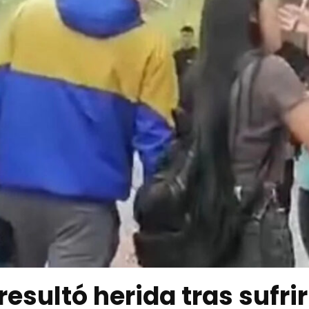
esultó herida tras sufri