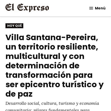
Saltar
Menú
al
contenido
PUBLICADO
HOY QUÉ
EN
Villa Santana-Pereira,
un territorio resiliente,
multicultural y con
determinación de
transformación para
ser epicentro turístico y
de paz
Desarrollo social, cultura, turismo y economía
comunitaria: pilares fundamentales para