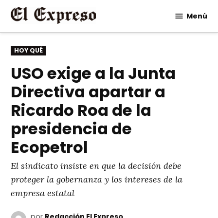
Saltar
Menú
al
contenido
PUBLICADO
HOY QUÉ
EN
USO exige a la Junta
Directiva apartar a
Ricardo Roa de la
presidencia de
Ecopetrol
El sindicato insiste en que la decisión debe
proteger la gobernanza y los intereses de la
empresa estatal
por
Redacción El Expreso