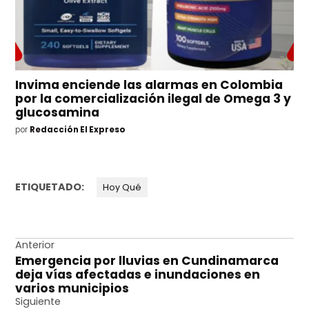
Invima enciende las alarmas en Colombia
por la comercialización ilegal de Omega 3 y
glucosamina
por
Redacción El Expreso
ETIQUETADO:
Hoy Qué
Navegación
Anterior
Emergencia por lluvias en Cundinamarca
de
deja vías afectadas e inundaciones en
entradas
varios municipios
Siguiente