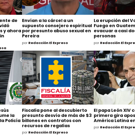
ente de
Envían a la cárcel a un
La erupción del V
lvidó
supuesto consejero espiritual
Fuego en Guatema
s y ahora
por presunto abuso sexual en
evacuar a casi do
in
Pereira
personas
por
Redacción El Expreso
por
Redacción El Expr
Ossa
esús
Fiscalía pone al descubierto
El papa León XIV 
ume la
presunto desvío de más de $3
primera gira apos
la Policía
billones en contratos con
América Latina e
recursos de regalías
por
Redacción El Expr
por
Redacción El Expreso