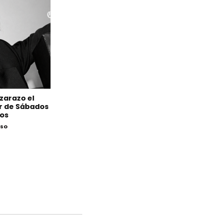
izarazo el
or de Sábados
ños
eso