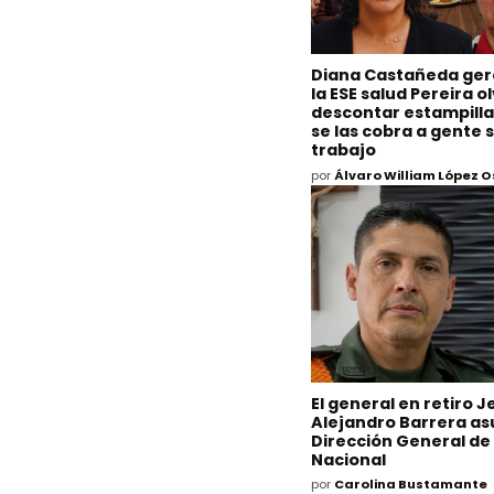
Diana Castañeda ger
la ESE salud Pereira o
descontar estampilla
se las cobra a gente s
trabajo
por
Álvaro William López 
El general en retiro J
Alejandro Barrera as
Dirección General de 
Nacional
por
Carolina Bustamante