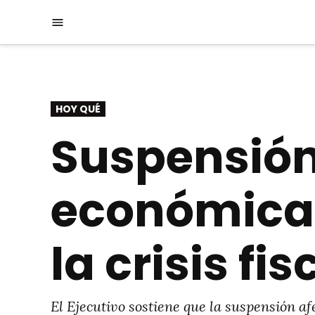
Saltar
Menú
al
contenido
PUBLICADO
HOY QUÉ
EN
Suspensión
económica 
la crisis fis
El Ejecutivo sostiene que la suspensión afe