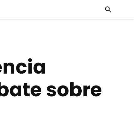
Open
Search
encia
bate sobre