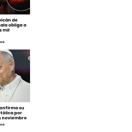
olcán de
la obliga a
s mil
eso
confirma su
tólica por
n noviembre
eso