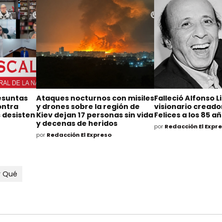
resuntas
Ataques nocturnos con misiles
Falleció Alfonso L
ontra
y drones sobre la región de
visionario cread
 desisten
Kiev dejan 17 personas sin vida
Felices a los 85 a
y decenas de heridos
por
Redacción El Expr
por
Redacción El Expreso
y Qué