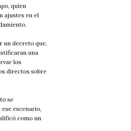
mpo, quien
n ajustes en el
udamiento.
r un decreto que,
stificaran una
rvar los
os directos sobre
cto se
 ese escenario,
alificó como un