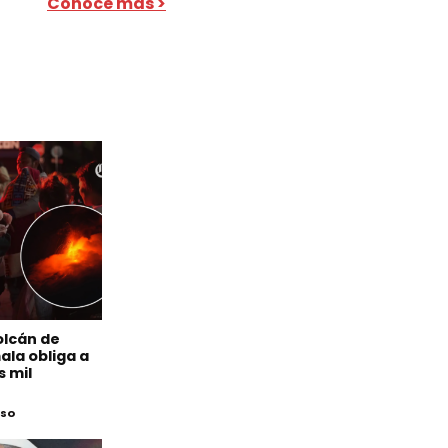
Conoce más >
olcán de
la obliga a
s mil
eso