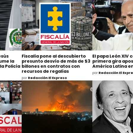
esús
Fiscalía pone al descubierto
El papa León XIV 
ume la
presunto desvío de más de $3
primera gira apos
la Policía
billones en contratos con
América Latina e
recursos de regalías
por
Redacción El Expr
por
Redacción El Expreso