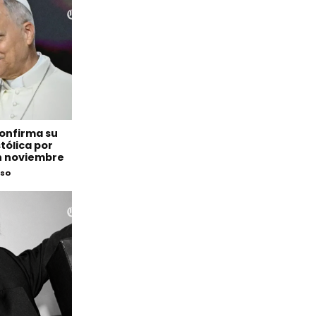
confirma su
tólica por
n noviembre
eso