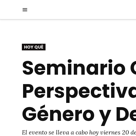
Saltar
Menú
al
contenido
PUBLICADO
HOY QUÉ
EN
Seminario 
Perspectiva
Género y D
El evento se lleva a cabo hoy viernes 20 d