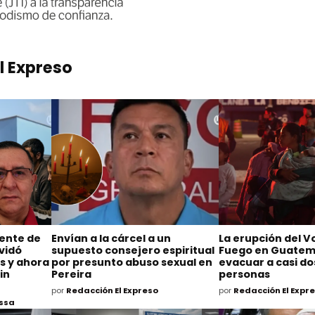
l Expreso
ente de
Envían a la cárcel a un
La erupción del V
lvidó
supuesto consejero espiritual
Fuego en Guatema
s y ahora
por presunto abuso sexual en
evacuar a casi do
in
Pereira
personas
por
Redacción El Expreso
por
Redacción El Expr
Ossa