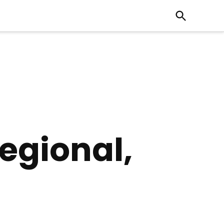
Open
Search
Regional,