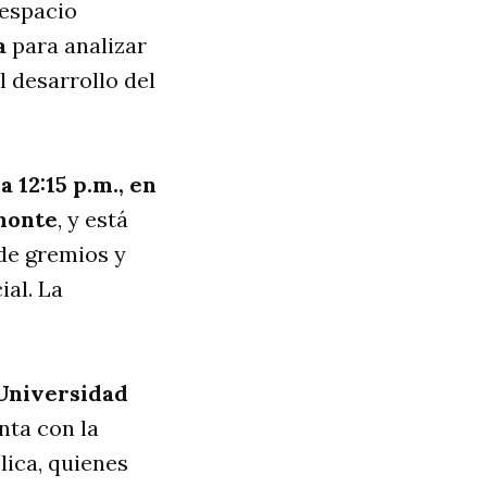
 espacio
a
para analizar
 desarrollo del
 12:15 p.m., en
lmonte
, y está
 de gremios y
ial. La
 Universidad
enta con la
lica, quienes