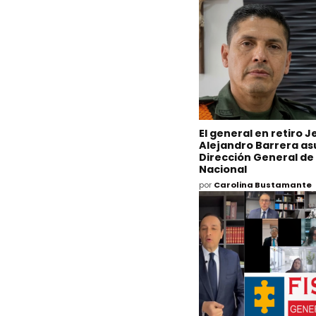
El general en retiro J
Alejandro Barrera as
Dirección General de 
Nacional
por
Carolina Bustamante