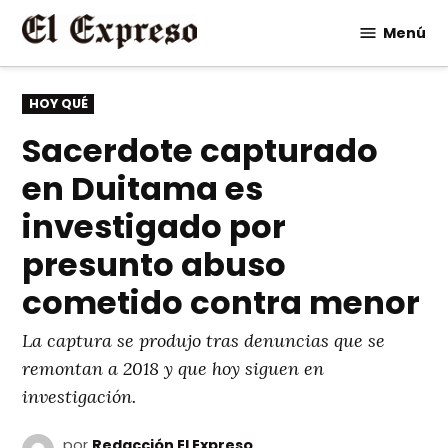
Saltar
Menú
al
contenido
PUBLICADO
HOY QUÉ
EN
Sacerdote capturado
en Duitama es
investigado por
presunto abuso
cometido contra menor
La captura se produjo tras denuncias que se
remontan a 2018 y que hoy siguen en
investigación.
por
Redacción El Expreso