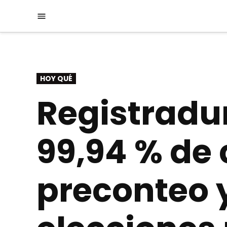
Saltar
Menú
al
contenido
PUBLICADO
HOY QUÉ
EN
Registradu
99,94 % de 
preconteo y