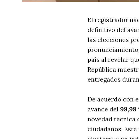
El registrador nac
definitivo del av
las elecciones pr
pronunciamiento, 
país al revelar qu
República muestra
entregados durant
De acuerdo con el
avance del
99,98
novedad técnica o
ciudadanos. Este 
electoral y un in