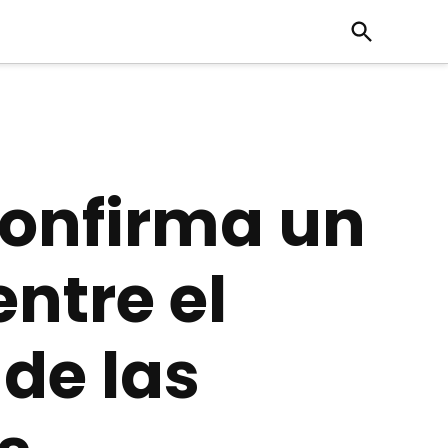
Open
Search
confirma un
ntre el
 de las