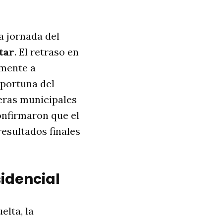
a jornada del
tar
. El retraso en
amente a
oportuna del
ceras municipales
onfirmaron que el
resultados finales
idencial
elta, la