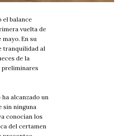
ó el balance
primera vuelta de
e mayo. En su
 tranquilidad al
ueces de la
 preliminares
o ha alcanzado un
e sin ninguna
ya conocían los
ica del certamen
de preconteo