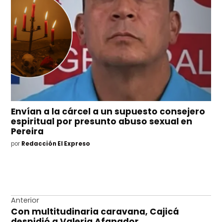
Envían a la cárcel a un supuesto consejero
espiritual por presunto abuso sexual en
Pereira
por
Redacción El Expreso
Navegación
Anterior
Con multitudinaria caravana, Cajicá
de
despidió a Valeria Afanador