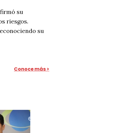
afirmó su
os riesgos.
reconociendo su
Conoce más >