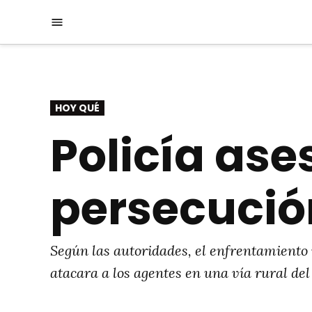
Saltar
Menú
al
contenido
PUBLICADO
HOY QUÉ
EN
Policía ase
persecució
Según las autoridades, el enfrentamiento 
atacara a los agentes en una vía rural del