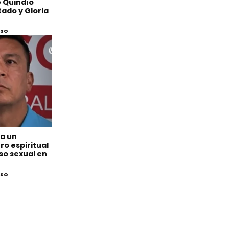
 Quindío
ado y Gloria
eso
 a un
o espiritual
so sexual en
eso