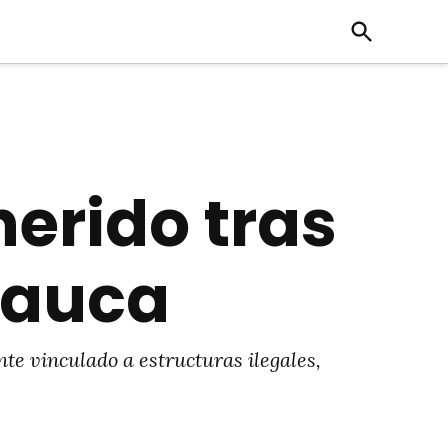
Open
Search
herido tras
Cauca
te vinculado a estructuras ilegales,