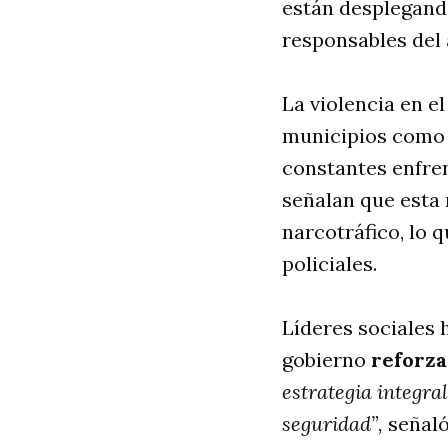
están desplegando
responsables del 
La violencia en e
municipios como 
constantes enfren
señalan que esta 
narcotráfico, lo 
policiales.
Líderes sociales 
gobierno
reforzar
estrategia integra
seguridad”,
señaló