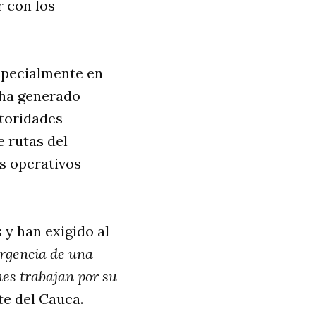
r con los
specialmente en
 ha generado
utoridades
e rutas del
os operativos
 y han exigido al
rgencia de una
nes trabajan por su
e del Cauca.