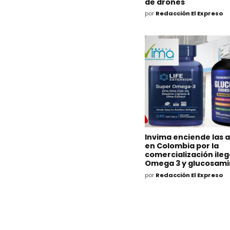
de drones
por
Redacción El Expreso
Invima enciende las 
en Colombia por la
comercialización ileg
Omega 3 y glucosam
por
Redacción El Expreso