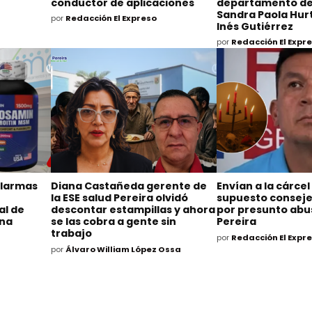
conductor de aplicaciones
departamento de
Sandra Paola Hurt
por
Redacción El Expreso
Inés Gutiérrez
por
Redacción El Expr
alarmas
Diana Castañeda gerente de
Envían a la cárcel
la ESE salud Pereira olvidó
supuesto consejer
al de
descontar estampillas y ahora
por presunto abu
ina
se las cobra a gente sin
Pereira
trabajo
por
Redacción El Expr
por
Álvaro William López Ossa