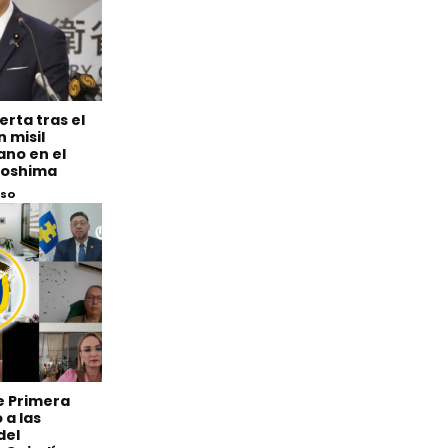
erta tras el
 misil
ano en el
iroshima
eso
de Primera
 a las
del