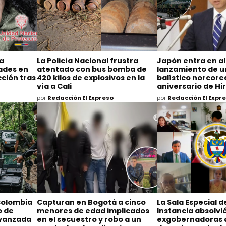
na
La Policía Nacional frustra
Japón entra en al
dades en
atentado con bus bomba de
lanzamiento de un
ción tras
420 kilos de explosivos en la
balístico norcore
vía a Cali
aniversario de H
por
Redacción El Expreso
por
Redacción El Expr
Colombia
Capturan en Bogotá a cinco
La Sala Especial 
o de
menores de edad implicados
Instancia absolvió
avanzada
en el secuestro y robo a un
exgobernadoras 