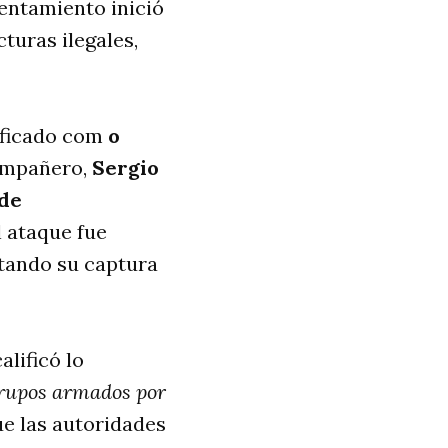
rentamiento inició
turas ilegales,
tificado com
o
compañero,
Sergio
de
l ataque fue
ltando su captura
lificó lo
 grupos armados por
e las autoridades