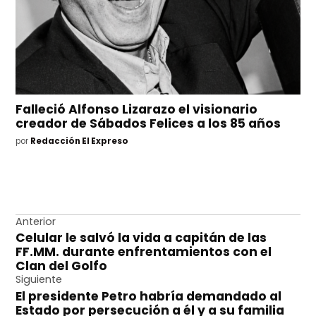
Falleció Alfonso Lizarazo el visionario
creador de Sábados Felices a los 85 años
por
Redacción El Expreso
Navegación
Anterior
Celular le salvó la vida a capitán de las
de
FF.MM. durante enfrentamientos con el
entradas
Clan del Golfo
Siguiente
El presidente Petro habría demandado al
Estado por persecución a él y a su familia