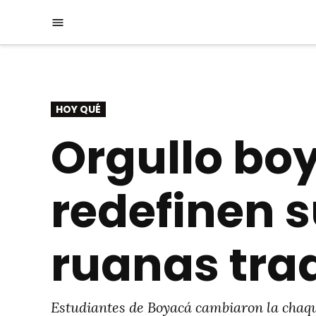
Saltar
Menú
al
contenido
PUBLICADO
HOY QUÉ
EN
Orgullo bo
redefinen 
ruanas tra
Estudiantes de Boyacá cambiaron la chaque