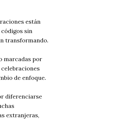
eraciones están
 códigos sin
tán transformando.
do marcadas por
y celebraciones
mbio de enfoque.
r diferenciarse
muchas
s extranjeras,