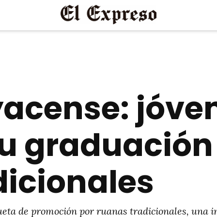
yacense: jóve
su graduación
dicionales
ta de promoción por ruanas tradicionales, una ini