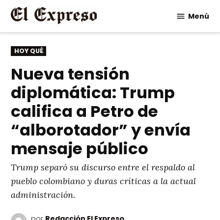
Saltar
Menú
al
contenido
PUBLICADO
HOY QUÉ
EN
Nueva tensión
diplomática: Trump
califica a Petro de
“alborotador” y envía
mensaje público
Trump separó su discurso entre el respaldo al
pueblo colombiano y duras críticas a la actual
administración.
por
Redacción El Expreso