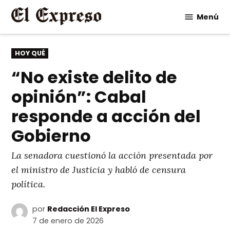
Saltar
Menú
al
contenido
PUBLICADO
HOY QUÉ
EN
“No existe delito de
opinión”: Cabal
responde a acción del
Gobierno
La senadora cuestionó la acción presentada por
el ministro de Justicia y habló de censura
política.
por
Redacción El Expreso
7 de enero de 2026