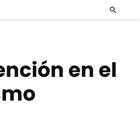
Open
Search
ención en el
ismo