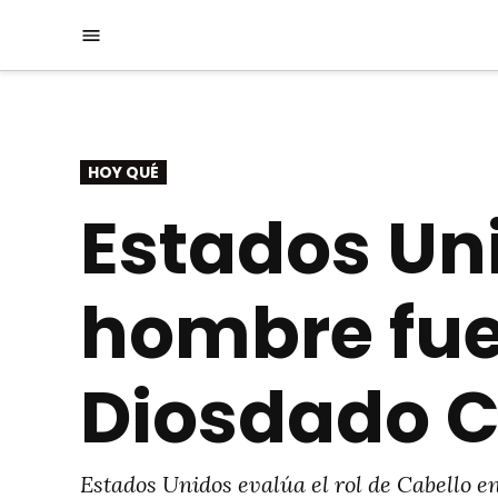
Saltar
Menú
al
contenido
PUBLICADO
HOY QUÉ
EN
Estados Uni
hombre fue
Diosdado C
Estados Unidos evalúa el rol de Cabello en