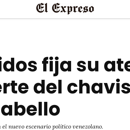
dos fija su at
rte del chav
abello
 el nuevo escenario político venezolano.