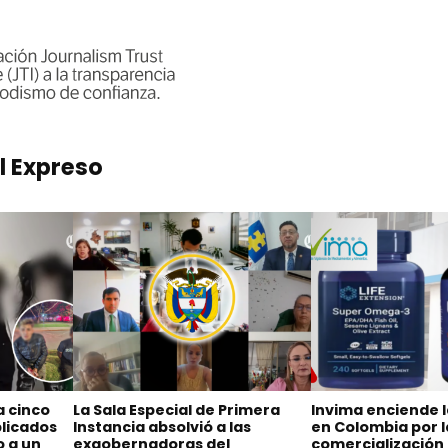
l Expreso
a cinco
La Sala Especial de Primera
Invima enciende 
licados
Instancia absolvió a las
en Colombia por l
o a un
exgobernadoras del
comercialización 