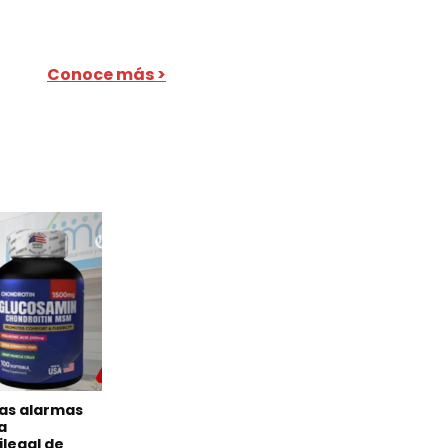
Conoce más >
las alarmas
a
ilegal de