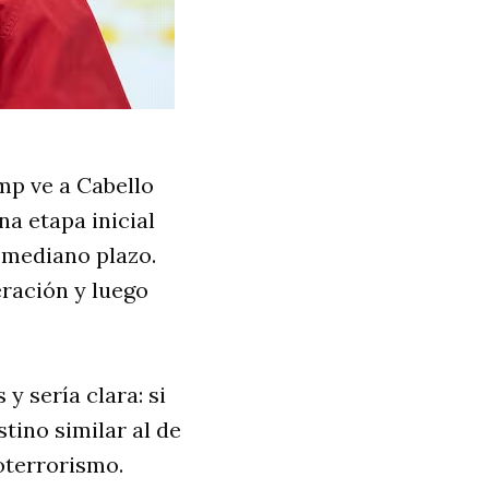
mp ve a Cabello
a etapa inicial
 mediano plazo.
eración y luego
y sería clara: si
tino similar al de
oterrorismo.