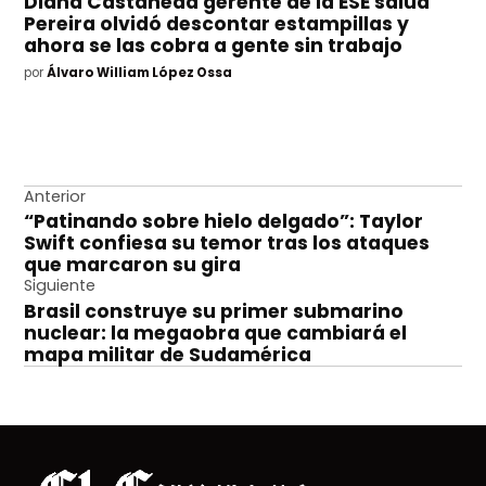
Diana Castañeda gerente de la ESE salud
Pereira olvidó descontar estampillas y
ahora se las cobra a gente sin trabajo
por
Álvaro William López Ossa
Navegación
Anterior
“Patinando sobre hielo delgado”: Taylor
de
Swift confiesa su temor tras los ataques
entradas
que marcaron su gira
Siguiente
Brasil construye su primer submarino
nuclear: la megaobra que cambiará el
mapa militar de Sudamérica